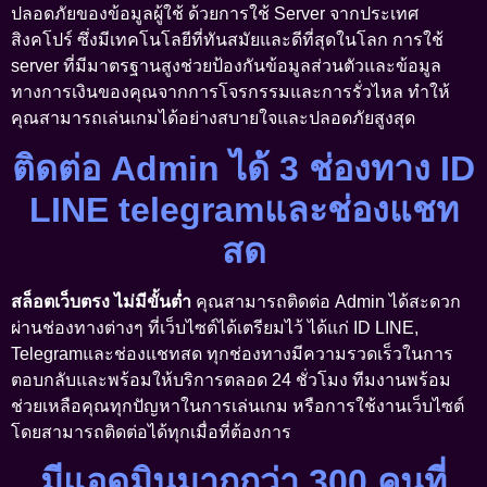
ปลอดภัยของข้อมูลผู้ใช้ ด้วยการใช้ Server จากประเทศ
สิงคโปร์ ซึ่งมีเทคโนโลยีที่ทันสมัยและดีที่สุดในโลก การใช้
server ที่มีมาตรฐานสูงช่วยป้องกันข้อมูลส่วนตัวและข้อมูล
ทางการเงินของคุณจากการโจรกรรมและการรั่วไหล ทำให้
คุณสามารถเล่นเกมได้อย่างสบายใจและปลอดภัยสูงสุด
ติดต่อ Admin ได้ 3 ช่องทาง ID
LINE telegramและช่องแชท
สด
สล็อตเว็บตรง ไม่มีขั้นต่ำ
คุณสามารถติดต่อ Admin ได้สะดวก
ผ่านช่องทางต่างๆ ที่เว็บไซต์ได้เตรียมไว้ ได้แก่ ID LINE,
Telegramและช่องแชทสด ทุกช่องทางมีความรวดเร็วในการ
ตอบกลับและพร้อมให้บริการตลอด 24 ชั่วโมง ทีมงานพร้อม
ช่วยเหลือคุณทุกปัญหาในการเล่นเกม หรือการใช้งานเว็บไซต์
โดยสามารถติดต่อได้ทุกเมื่อที่ต้องการ
มีแอดมินมากกว่า 300 คนที่