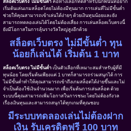
สล็อตเว็บตรง ไม่มีขั้นต่ำ
คือทางเลือกที่ดีสำหรับนักพนันที่อยาก
เริ่มต้นเล่นเกมสล็อตโดยไม่ต้องมีทุนมาก การเล่นที่ไม่มีขั้นต่ำ
ช่วยให้คุณสามารถเข้าเล่นได้ง่ายๆ ด้วยเงินทุนน้อยและยัง
สามารถทดลองเล่นได้โดยไม่ต้องเสี่ยง การเล่นสล็อตเว็บตรงนี้
ยังมีโอกาสในการลุ้นรางวัลใหญ่สูงอีกด้วย
สล็อตเว็บตรง ไม่มีขั้นต่ำ ทุน
น้อยก็เล่นได้ เริ่มต้น 1 บาท
สล็อตเว็บตรง ไม่มีขั้นต่ำ
เป็นตัวเลือกที่เหมาะสมสำหรับผู้ที่มี
ทุนน้อย โดยเริ่มต้นเพียงแค่ 1 บาทก็สามารถร่วมสนุกได้ การ
ไม่มีขั้นต่ำทำให้คุณสามารถเข้าถึงเกมสล็อตได้ง่ายขึ้นและไม่
จำเป็นต้องใช้เงินจำนวนมาก เพื่อเริ่มต้นการเล่นสล็อต ด้วย
ระบบนี้คุณสามารถเพิ่มโอกาสในการชนะโดยไม่ต้องกังวล
เรื่องเงินทุนและสามารถสนุกได้ทุกเกมที่คุณชอบ
มีระบบทดลองเล่นไม่ต้องฝาก
เงิน รับเครดิตฟรี 100 บาท