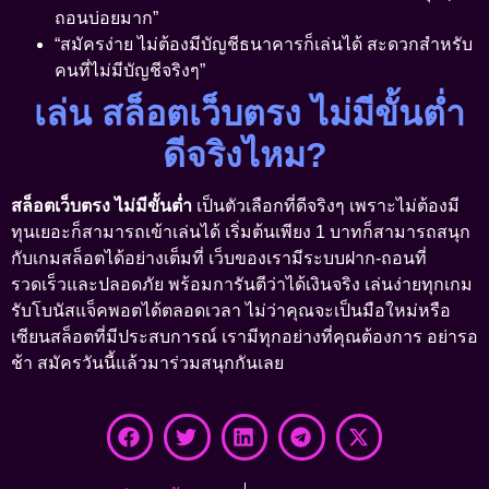
ถอนบ่อยมาก”
“สมัครง่าย ไม่ต้องมีบัญชีธนาคารก็เล่นได้ สะดวกสำหรับ
คนที่ไม่มีบัญชีจริงๆ”
เล่น สล็อตเว็บตรง ไม่มีขั้นต่ำ
ดีจริงไหม?
สล็อตเว็บตรง ไม่มีขั้นต่ำ
เป็นตัวเลือกที่ดีจริงๆ เพราะไม่ต้องมี
ทุนเยอะก็สามารถเข้าเล่นได้ เริ่มต้นเพียง 1 บาทก็สามารถสนุก
กับเกมสล็อตได้อย่างเต็มที่ เว็บของเรามีระบบฝาก-ถอนที่
รวดเร็วและปลอดภัย พร้อมการันตีว่าได้เงินจริง เล่นง่ายทุกเกม
รับโบนัสแจ็คพอตได้ตลอดเวลา ไม่ว่าคุณจะเป็นมือใหม่หรือ
เซียนสล็อตที่มีประสบการณ์ เรามีทุกอย่างที่คุณต้องการ อย่ารอ
ช้า สมัครวันนี้แล้วมาร่วมสนุกกันเลย