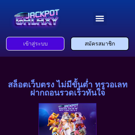
เข้าสู่ระบบ
สมัครสมาชิก
สล็อตเว็บตรง ไม่มีขั้นต่ำ ทรูวอเลท
ฝากถอนรวดเร็วทันใจ