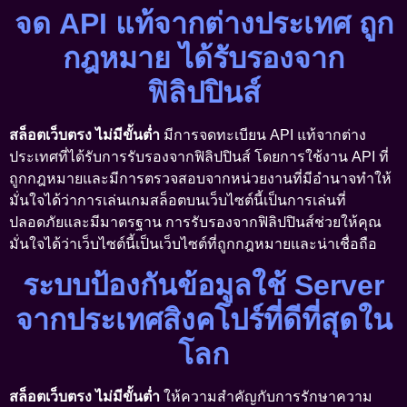
จด API แท้จากต่างประเทศ ถูก
กฎหมาย ได้รับรองจาก
ฟิลิปปินส์
สล็อตเว็บตรง ไม่มีขั้นต่ำ
มีการจดทะเบียน API แท้จากต่าง
ประเทศที่ได้รับการรับรองจากฟิลิปปินส์ โดยการใช้งาน API ที่
ถูกกฎหมายและมีการตรวจสอบจากหน่วยงานที่มีอำนาจทำให้
มั่นใจได้ว่าการเล่นเกมสล็อตบนเว็บไซต์นี้เป็นการเล่นที่
ปลอดภัยและมีมาตรฐาน การรับรองจากฟิลิปปินส์ช่วยให้คุณ
มั่นใจได้ว่าเว็บไซต์นี้เป็นเว็บไซต์ที่ถูกกฎหมายและน่าเชื่อถือ
ระบบป้องกันข้อมูลใช้ Server
จากประเทศสิงคโปร์ที่ดีที่สุดใน
โลก
สล็อตเว็บตรง ไม่มีขั้นต่ำ
ให้ความสำคัญกับการรักษาความ