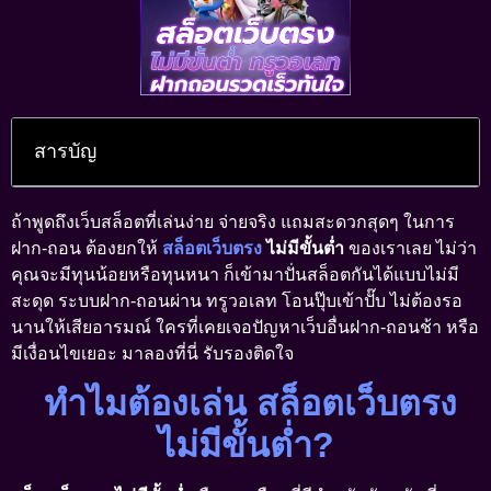
สารบัญ
ถ้าพูดถึงเว็บสล็อตที่เล่นง่าย จ่ายจริง แถมสะดวกสุดๆ ในการ
ฝาก-ถอน ต้องยกให้
สล็อตเว็บตรง
ไม่มีขั้นต่ำ
ของเราเลย ไม่ว่า
คุณจะมีทุนน้อยหรือทุนหนา ก็เข้ามาปั่นสล็อตกันได้แบบไม่มี
สะดุด ระบบฝาก-ถอนผ่าน ทรูวอเลท โอนปุ๊บเข้าปั๊บ ไม่ต้องรอ
นานให้เสียอารมณ์ ใครที่เคยเจอปัญหาเว็บอื่นฝาก-ถอนช้า หรือ
มีเงื่อนไขเยอะ มาลองที่นี่ รับรองติดใจ
ทำไมต้องเล่น สล็อตเว็บตรง
ไม่มีขั้นต่ำ?